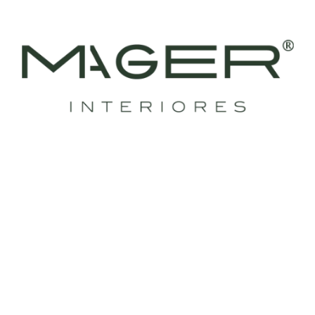
24/ago/2024
Homeoffice
Desenhamos tudo sob medida para o cantinho do
trabalho dos nossos clientes. Aqui tem armário aéreo
ripado,...
LEIA MAIS