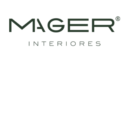
24/ago/2024
Homeoffice
Desenhamos tudo sob medida para o cantinho do
trabalho dos nossos clientes. Aqui tem armário aéreo
ripado,...
LEIA MAIS