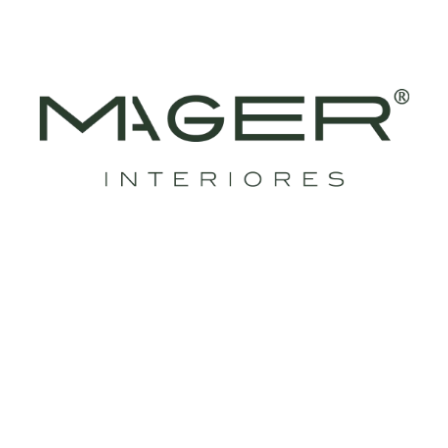
24/ago/2024
Sala de TV moderna
Já pensou em dar aquele toque de modernidade aí
na sua casa? Com a marcenaria sob medida...
LEIA MAIS