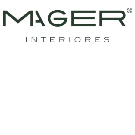
"Estou ciente e concordo com a
Política de Privacidade
dos
dados informados acima."